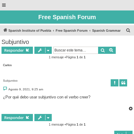
Free Spanish Forum
B
Spanish Institute of Puebla
Free Spanish Forum
Spanish Grammar
u
Subjuntivo
s
Buscar
Búsqueda 
Responder
c
1 mensaje •Página
1
de
1
a
Carlos
r
Subjuntivo
M
Agosto 9, 2021, 9:25 am
e
n
¿Por qué debo usar subjuntivo con el verbo creer?
s
a
j
e
Responder
1 mensaje •Página
1
de
1