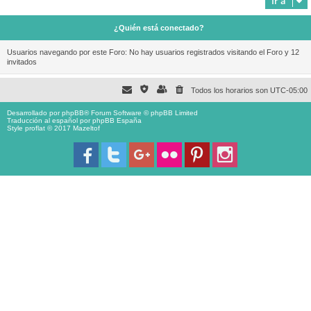
Ir a
¿Quién está conectado?
Usuarios navegando por este Foro: No hay usuarios registrados visitando el Foro y 12
invitados
Todos los horarios son
UTC-05:00
Desarrollado por
phpBB
® Forum Software © phpBB Limited
Traducción al español por
phpBB España
Style proflat © 2017
Mazeltof