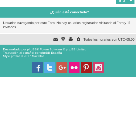
Ir a
¿Quién está conectado?
Usuarios navegando por este Foro: No hay usuarios registrados visitando el Foro y 11
invitados
Todos los horarios son
UTC-05:00
Desarrollado por
phpBB
® Forum Software © phpBB Limited
Traducción al español por
phpBB España
Style proflat © 2017
Mazeltof