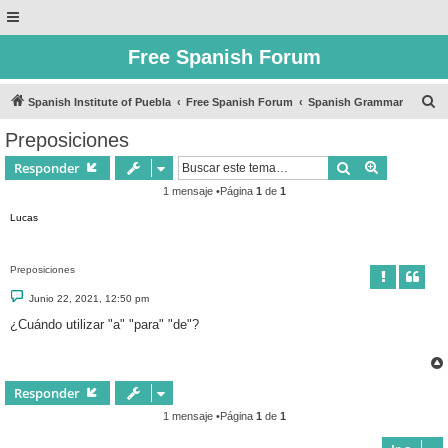
Free Spanish Forum
B
Spanish Institute of Puebla
Free Spanish Forum
Spanish Grammar
u
Preposiciones
s
Buscar
Búsqueda 
Responder
c
1 mensaje •Página
1
de
1
a
Lucas
r
Preposiciones
M
Junio 22, 2021, 12:50 pm
e
n
¿Cuándo utilizar "a" "para" "de"?
s
a
j
e
Responder
1 mensaje •Página
1
de
1