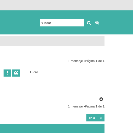
Buscar
Búsqueda avanza
1 mensaje •Página
1
de
1
Lucas
A
r
1 mensaje •Página
1
de
1
r
i
b
Ir a
a