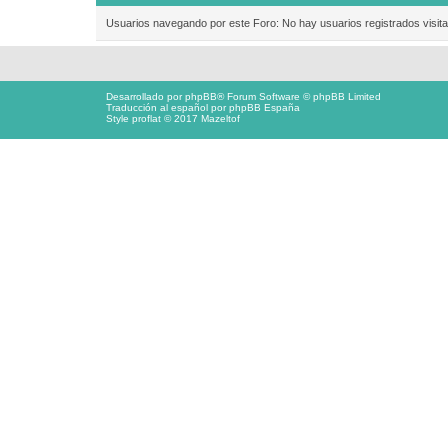
Usuarios navegando por este Foro: No hay usuarios registrados visita
Desarrollado por
phpBB
® Forum Software © phpBB Limited
Traducción al español por
phpBB España
Style proflat © 2017
Mazeltof