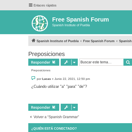
Enlaces rápidos
Free Spanish Forum
Spanish Institute of Puebla
Spanish Institute of Puebla
Free Spanish Forum
Spanis
Preposiciones
Responder
Preposiciones
M
por
Lucas
»
Junio 22, 2021, 12:50 pm
e
n
¿Cuándo utilizar "a" "para" "de"?
s
a
j
e
Responder
Volver a “Spanish Grammar”
¿QUIÉN ESTÁ CONECTADO?