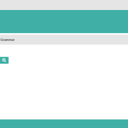
h Grammar
Buscar
Búsqueda avanzada