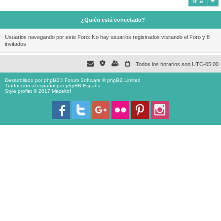
Ir a
¿Quién está conectado?
Usuarios navegando por este Foro: No hay usuarios registrados visitando el Foro y 8
invitados
Todos los horarios son
UTC-05:00
Desarrollado por
phpBB
® Forum Software © phpBB Limited
Traducción al español por
phpBB España
Style proflat © 2017
Mazeltof