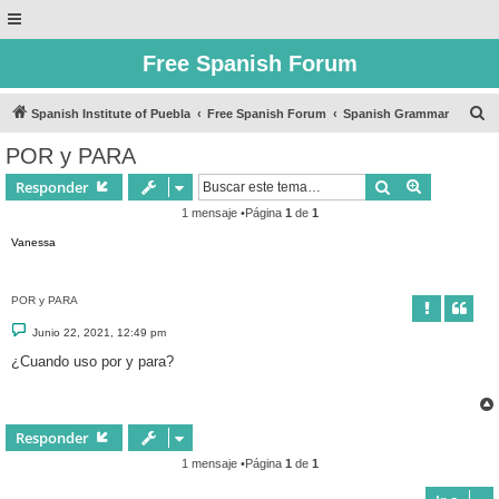
Free Spanish Forum
B
Spanish Institute of Puebla
Free Spanish Forum
Spanish Grammar
u
POR y PARA
s
Buscar
Búsqueda 
Responder
c
1 mensaje •Página
1
de
1
a
Vanessa
r
POR y PARA
M
Junio 22, 2021, 12:49 pm
e
n
¿Cuando uso por y para?
s
a
j
e
Responder
1 mensaje •Página
1
de
1