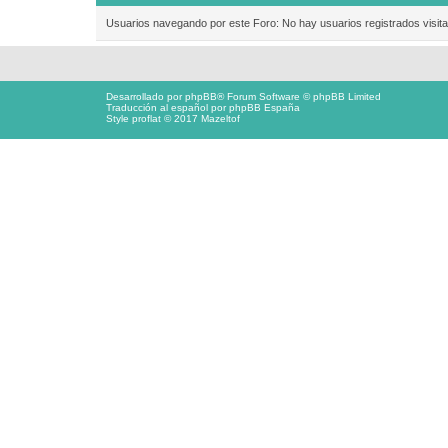
Usuarios navegando por este Foro: No hay usuarios registrados visita
Desarrollado por
phpBB
® Forum Software © phpBB Limited
Traducción al español por
phpBB España
Style proflat © 2017
Mazeltof