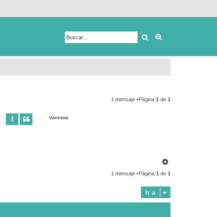
Buscar
Búsqueda avanza
1 mensaje •Página
1
de
1
Vanessa
A
r
1 mensaje •Página
1
de
1
r
i
b
Ir a
a