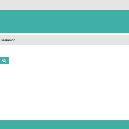
h Grammar
Buscar
Búsqueda avanzada