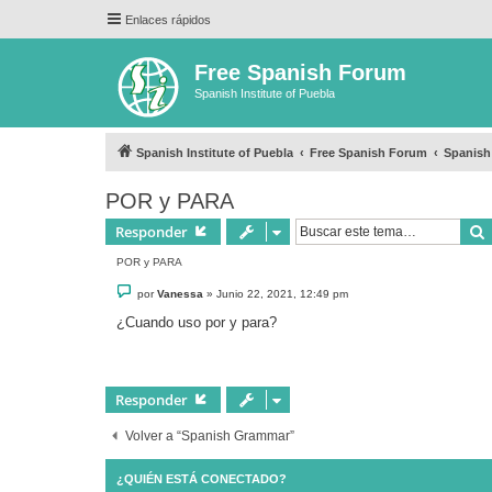
Enlaces rápidos
Free Spanish Forum
Spanish Institute of Puebla
Spanish Institute of Puebla
Free Spanish Forum
Spanis
POR y PARA
Responder
POR y PARA
M
por
Vanessa
»
Junio 22, 2021, 12:49 pm
e
n
¿Cuando uso por y para?
s
a
j
e
Responder
Volver a “Spanish Grammar”
¿QUIÉN ESTÁ CONECTADO?