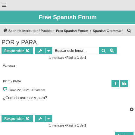
Free Spanish Forum
B
Spanish Institute of Puebla
Free Spanish Forum
Spanish Grammar
u
POR y PARA
s
Buscar
Búsqueda 
Responder
c
1 mensaje •Página
1
de
1
a
Vanessa
r
POR y PARA
M
Junio 22, 2021, 12:49 pm
e
n
¿Cuando uso por y para?
s
a
j
e
Responder
1 mensaje •Página
1
de
1