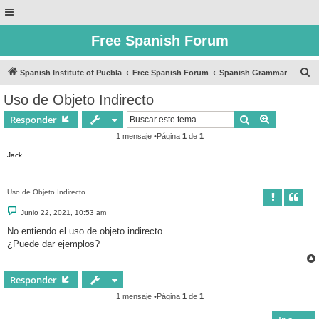
Free Spanish Forum
B
Spanish Institute of Puebla
Free Spanish Forum
Spanish Grammar
u
Uso de Objeto Indirecto
s
Buscar
Búsqueda 
Responder
c
1 mensaje •Página
1
de
1
a
Jack
r
Uso de Objeto Indirecto
M
Junio 22, 2021, 10:53 am
e
n
No entiendo el uso de objeto indirecto
s
¿Puede dar ejemplos?
a
j
e
Responder
1 mensaje •Página
1
de
1