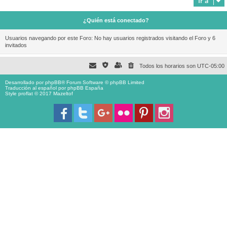
Ir a
¿Quién está conectado?
Usuarios navegando por este Foro: No hay usuarios registrados visitando el Foro y 6
invitados
Todos los horarios son
UTC-05:00
Desarrollado por
phpBB
® Forum Software © phpBB Limited
Traducción al español por
phpBB España
Style proflat © 2017
Mazeltof