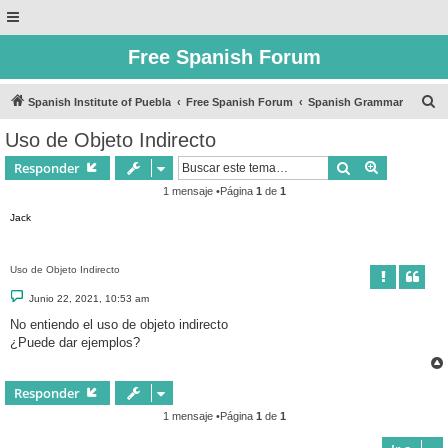
Free Spanish Forum
B
Spanish Institute of Puebla
Free Spanish Forum
Spanish Grammar
u
Uso de Objeto Indirecto
s
Buscar
Búsqueda 
Responder
c
1 mensaje •Página
1
de
1
a
Jack
r
Uso de Objeto Indirecto
M
Junio 22, 2021, 10:53 am
e
n
No entiendo el uso de objeto indirecto
s
¿Puede dar ejemplos?
a
j
e
Responder
1 mensaje •Página
1
de
1