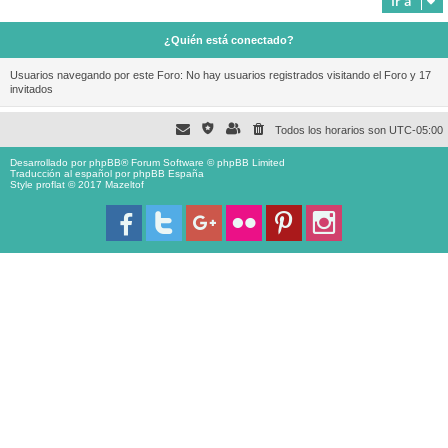
Ir a
¿Quién está conectado?
Usuarios navegando por este Foro: No hay usuarios registrados visitando el Foro y 17
invitados
Todos los horarios son
UTC-05:00
Desarrollado por
phpBB
® Forum Software © phpBB Limited
Traducción al español por
phpBB España
Style proflat © 2017
Mazeltof