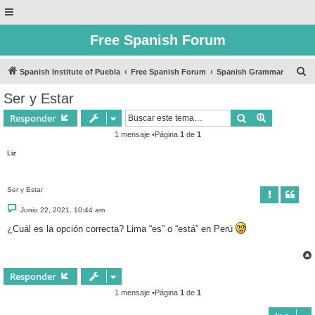
Free Spanish Forum
B
Spanish Institute of Puebla
Free Spanish Forum
Spanish Grammar
u
Ser y Estar
s
Buscar
Búsqueda 
Responder
c
1 mensaje •Página
1
de
1
a
Liz
r
Ser y Estar
M
Junio 22, 2021, 10:44 am
e
n
¿Cuál es la opción correcta? Lima “es” o “está” en Perú
s
a
j
e
Responder
1 mensaje •Página
1
de
1