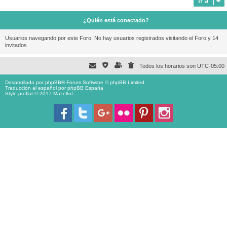
Ir a
¿Quién está conectado?
Usuarios navegando por este Foro: No hay usuarios registrados visitando el Foro y 14
invitados
Todos los horarios son
UTC-05:00
Desarrollado por
phpBB
® Forum Software © phpBB Limited
Traducción al español por
phpBB España
Style proflat © 2017
Mazeltof