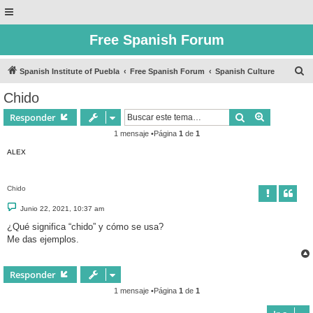
Free Spanish Forum
B
Spanish Institute of Puebla
Free Spanish Forum
Spanish Culture
u
Chido
s
Buscar
Búsqueda 
Responder
c
1 mensaje •Página
1
de
1
a
ALEX
r
Chido
M
Junio 22, 2021, 10:37 am
e
n
¿Qué significa “chido” y cómo se usa?
s
Me das ejemplos.
a
j
e
Responder
1 mensaje •Página
1
de
1