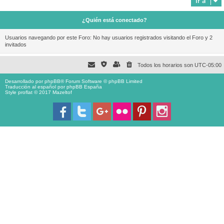
Ir a
¿Quién está conectado?
Usuarios navegando por este Foro: No hay usuarios registrados visitando el Foro y 2
invitados
Todos los horarios son
UTC-05:00
Desarrollado por
phpBB
® Forum Software © phpBB Limited
Traducción al español por
phpBB España
Style proflat © 2017
Mazeltof