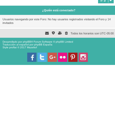
Ir a
¿Quién está conectado?
Usuarios navegando por este Foro: No hay usuarios registrados visitando el Foro y 14
invitados
Todos los horarios son
UTC-05:00
Desarrollado por
phpBB
® Forum Software © phpBB Limited
Traducción al español por
phpBB España
Style proflat © 2017
Mazeltof