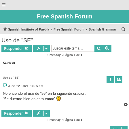
Free Spanish Forum
B
Spanish Institute of Puebla
Free Spanish Forum
Spanish Grammar
u
Uso de "SE"
s
Buscar
Búsqueda 
Responder
c
1 mensaje •Página
1
de
1
a
Kathleen
r
Uso de "SE"
M
Junio 22, 2021, 10:35 am
e
n
No entiendo el uso de “se” en la siguiente oración:
s
“Se duerme bien en esta cama”
a
j
e
Responder
1 mensaje •Página
1
de
1