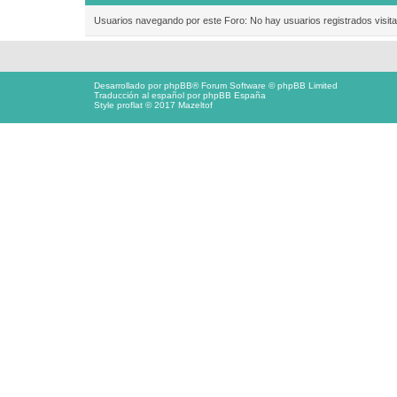
Usuarios navegando por este Foro: No hay usuarios registrados visita
Desarrollado por
phpBB
® Forum Software © phpBB Limited
Traducción al español por
phpBB España
Style proflat © 2017
Mazeltof