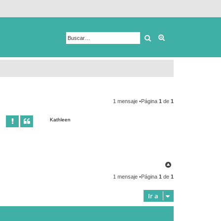
Buscar
Búsqueda avanza
1 mensaje •Página
1
de
1
Kathleen
A
r
1 mensaje •Página
1
de
1
r
i
b
Ir a
a