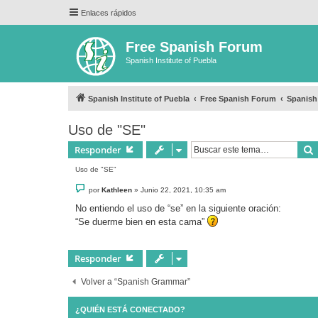
Enlaces rápidos
Free Spanish Forum
Spanish Institute of Puebla
Spanish Institute of Puebla
Free Spanish Forum
Spanis
Uso de "SE"
Responder
Uso de "SE"
M
por
Kathleen
»
Junio 22, 2021, 10:35 am
e
n
No entiendo el uso de “se” en la siguiente oración:
s
“Se duerme bien en esta cama”
a
j
e
Responder
Volver a “Spanish Grammar”
¿QUIÉN ESTÁ CONECTADO?