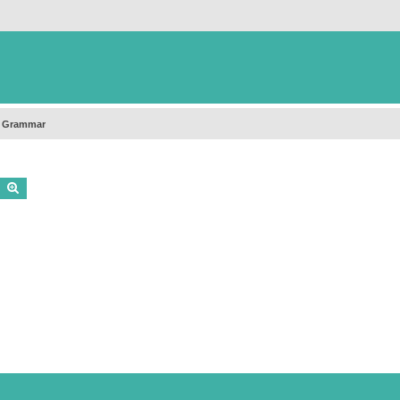
h Grammar
Buscar
Búsqueda avanzada