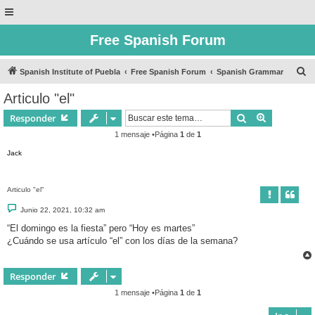
Free Spanish Forum
B
Spanish Institute of Puebla
Free Spanish Forum
Spanish Grammar
u
Articulo "el"
s
Buscar
Búsqueda 
Responder
c
1 mensaje •Página
1
de
1
a
Jack
r
Articulo "el"
M
Junio 22, 2021, 10:32 am
e
n
“El domingo es la fiesta” pero “Hoy es martes”
s
¿Cuándo se usa artículo “el” con los días de la semana?
a
j
e
Responder
1 mensaje •Página
1
de
1