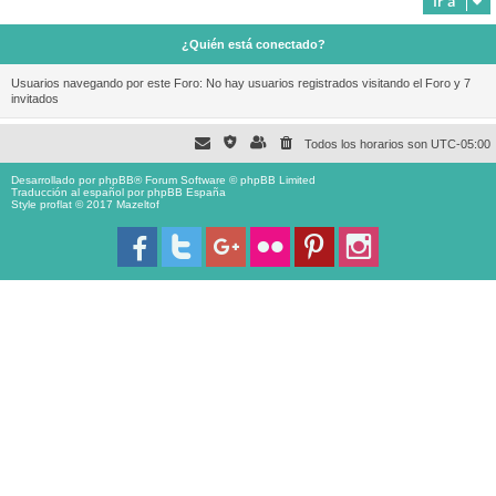
Ir a
¿Quién está conectado?
Usuarios navegando por este Foro: No hay usuarios registrados visitando el Foro y 7
invitados
Todos los horarios son
UTC-05:00
Desarrollado por
phpBB
® Forum Software © phpBB Limited
Traducción al español por
phpBB España
Style proflat © 2017
Mazeltof