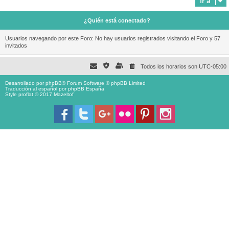
Ir a
¿Quién está conectado?
Usuarios navegando por este Foro: No hay usuarios registrados visitando el Foro y 57
invitados
Todos los horarios son
UTC-05:00
Desarrollado por
phpBB
® Forum Software © phpBB Limited
Traducción al español por
phpBB España
Style proflat © 2017
Mazeltof