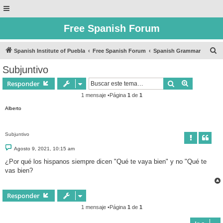
Free Spanish Forum
B
Spanish Institute of Puebla
Free Spanish Forum
Spanish Grammar
u
Subjuntivo
s
Buscar
Búsqueda 
Responder
c
1 mensaje •Página
1
de
1
a
Alberto
r
Subjuntivo
M
Agosto 9, 2021, 10:15 am
e
n
¿Por qué los hispanos siempre dicen "Qué te vaya bien" y no "Qué te
s
vas bien?
a
j
e
Responder
1 mensaje •Página
1
de
1