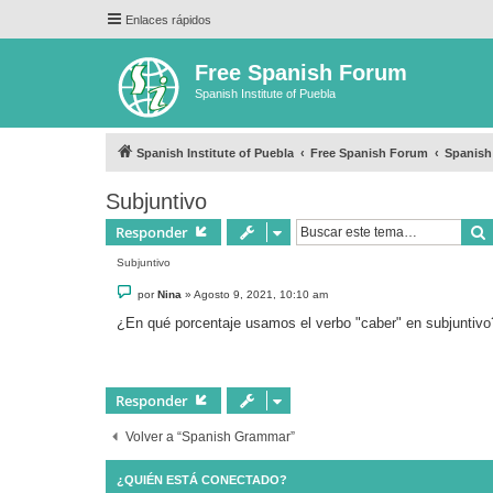
Enlaces rápidos
Free Spanish Forum
Spanish Institute of Puebla
Spanish Institute of Puebla
Free Spanish Forum
Spanis
Subjuntivo
Responder
Subjuntivo
M
por
Nina
»
Agosto 9, 2021, 10:10 am
e
n
¿En qué porcentaje usamos el verbo "caber" en subjuntiv
s
a
j
e
Responder
Volver a “Spanish Grammar”
¿QUIÉN ESTÁ CONECTADO?