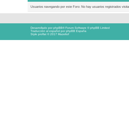
Usuarios navegando por este Foro: No hay usuarios registrados visita
Desarrollado por
phpBB
® Forum Software © phpBB Limited
Traducción al español por
phpBB España
Style proflat © 2017
Mazeltof