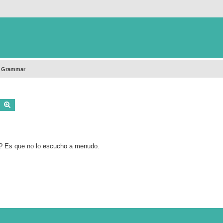
h Grammar
Buscar
Búsqueda avanzada
o? Es que no lo escucho a menudo.