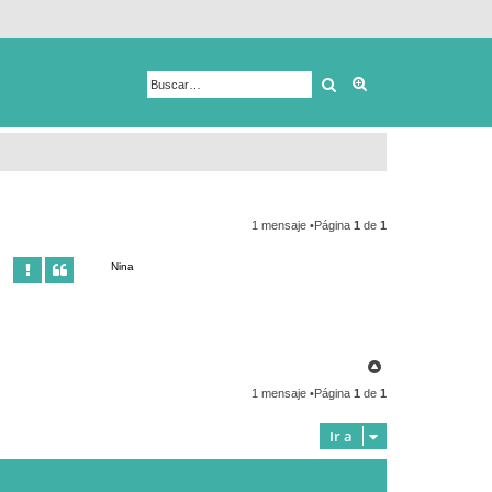
Buscar
Búsqueda avanza
1 mensaje •Página
1
de
1
Nina
A
r
1 mensaje •Página
1
de
1
r
i
b
Ir a
a