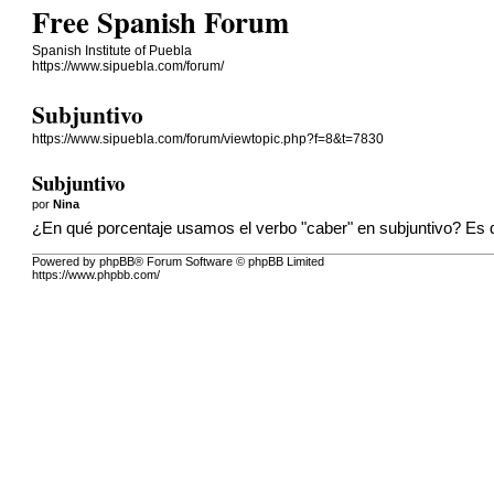
Free Spanish Forum
Spanish Institute of Puebla
https://www.sipuebla.com/forum/
Subjuntivo
https://www.sipuebla.com/forum/viewtopic.php?f=8&t=7830
Subjuntivo
por
Nina
¿En qué porcentaje usamos el verbo "caber" en subjuntivo? Es
Powered by phpBB® Forum Software © phpBB Limited
https://www.phpbb.com/