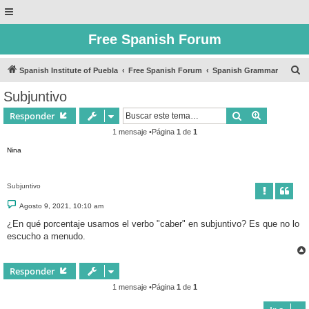
Free Spanish Forum
B
Spanish Institute of Puebla
Free Spanish Forum
Spanish Grammar
u
Subjuntivo
s
Buscar
Búsqueda 
Responder
c
1 mensaje •Página
1
de
1
a
Nina
r
Subjuntivo
M
Agosto 9, 2021, 10:10 am
e
n
¿En qué porcentaje usamos el verbo "caber" en subjuntivo? Es que no lo
s
escucho a menudo.
a
j
e
Responder
1 mensaje •Página
1
de
1