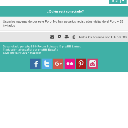
Ir a
¿Quién está conectado?
Usuarios navegando por este Foro: No hay usuarios registrados visitando el Foro y 25
invitados
Todos los horarios son
UTC-05:00
Desarrollado por
phpBB
® Forum Software © phpBB Limited
Traducción al español por
phpBB España
Style proflat © 2017
Mazeltof