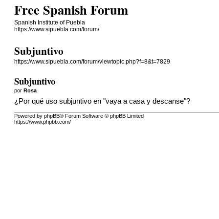
Free Spanish Forum
Spanish Institute of Puebla
https://www.sipuebla.com/forum/
Subjuntivo
https://www.sipuebla.com/forum/viewtopic.php?f=8&t=7829
Subjuntivo
por
Rosa
¿Por qué uso subjuntivo en "vaya a casa y descanse"?
Powered by phpBB® Forum Software © phpBB Limited
https://www.phpbb.com/