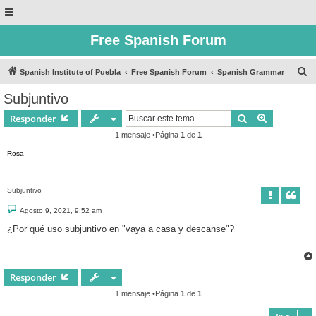
Free Spanish Forum
B
Spanish Institute of Puebla
Free Spanish Forum
Spanish Grammar
u
Subjuntivo
s
Buscar
Búsqueda 
Responder
c
1 mensaje •Página
1
de
1
a
Rosa
r
Subjuntivo
M
Agosto 9, 2021, 9:52 am
e
n
¿Por qué uso subjuntivo en "vaya a casa y descanse"?
s
a
j
e
Responder
1 mensaje •Página
1
de
1