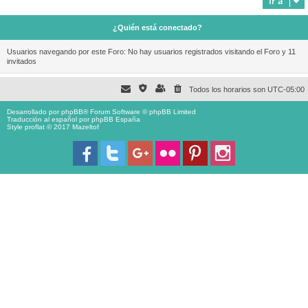
Ir a
¿Quién está conectado?
Usuarios navegando por este Foro: No hay usuarios registrados visitando el Foro y 11
invitados
Todos los horarios son
UTC-05:00
Desarrollado por
phpBB
® Forum Software © phpBB Limited
Traducción al español por
phpBB España
Style proflat © 2017
Mazeltof