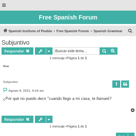
Free Spanish Forum
B
Spanish Institute of Puebla
Free Spanish Forum
Spanish Grammar
u
Subjuntivo
s
Buscar
Búsqueda 
Responder
c
1 mensaje •Página
1
de
1
a
Ana
r
Subjuntivo
M
Agosto 9, 2021, 9:43 am
e
n
¿Por qué no puedo decir "cuando llego a mi casa, te llamaré?
s
a
j
e
Responder
1 mensaje •Página
1
de
1