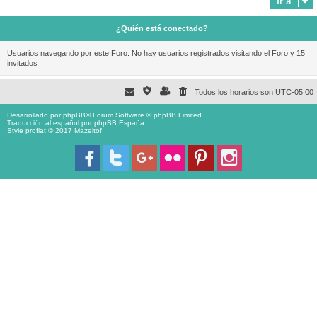
Ir a
¿Quién está conectado?
Usuarios navegando por este Foro: No hay usuarios registrados visitando el Foro y 15
invitados
Todos los horarios son
UTC-05:00
Desarrollado por
phpBB
® Forum Software © phpBB Limited
Traducción al español por
phpBB España
Style proflat © 2017
Mazeltof