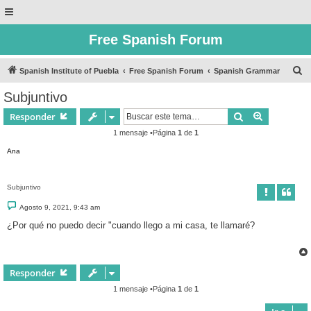
Free Spanish Forum
B
Spanish Institute of Puebla
Free Spanish Forum
Spanish Grammar
u
Subjuntivo
s
Buscar
Búsqueda 
Responder
c
1 mensaje •Página
1
de
1
a
Ana
r
Subjuntivo
M
Agosto 9, 2021, 9:43 am
e
n
¿Por qué no puedo decir "cuando llego a mi casa, te llamaré?
s
a
j
e
Responder
1 mensaje •Página
1
de
1