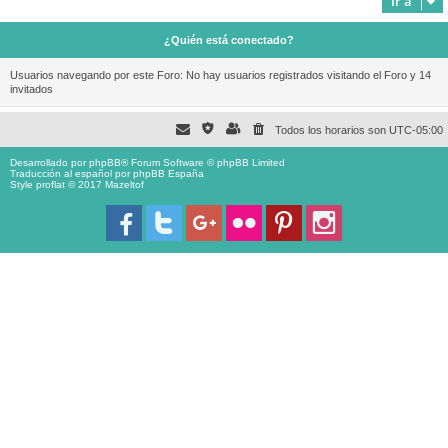
Ir a
¿Quién está conectado?
Usuarios navegando por este Foro: No hay usuarios registrados visitando el Foro y 14
invitados
Todos los horarios son
UTC-05:00
Desarrollado por
phpBB
® Forum Software © phpBB Limited
Traducción al español por
phpBB España
Style proflat © 2017
Mazeltof