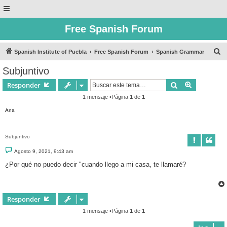
Free Spanish Forum
B
Spanish Institute of Puebla
Free Spanish Forum
Spanish Grammar
u
Subjuntivo
s
Buscar
Búsqueda 
Responder
c
1 mensaje •Página
1
de
1
a
Ana
r
Subjuntivo
M
Agosto 9, 2021, 9:43 am
e
n
¿Por qué no puedo decir "cuando llego a mi casa, te llamaré?
s
a
j
e
Responder
1 mensaje •Página
1
de
1