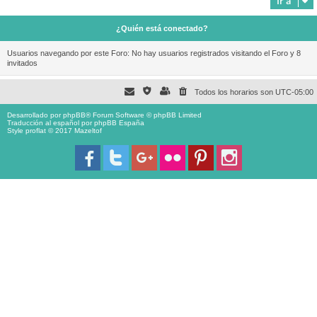
Ir a
¿Quién está conectado?
Usuarios navegando por este Foro: No hay usuarios registrados visitando el Foro y 8
invitados
Todos los horarios son
UTC-05:00
Desarrollado por
phpBB
® Forum Software © phpBB Limited
Traducción al español por
phpBB España
Style proflat © 2017
Mazeltof