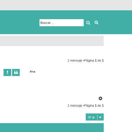
Buscar
Búsqueda avanza
1 mensaje •Página
1
de
1
Ana
A
r
1 mensaje •Página
1
de
1
r
i
b
Ir a
a