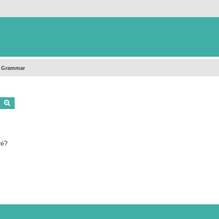
h Grammar
Buscar
Búsqueda avanzada
ré?