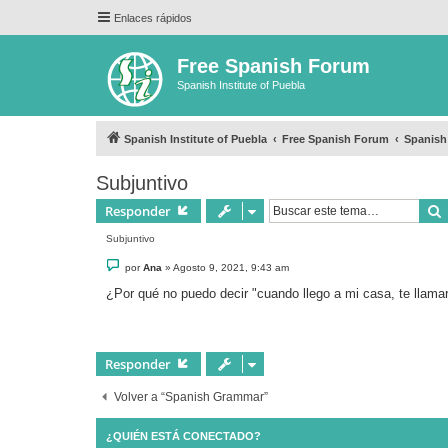
Enlaces rápidos
Free Spanish Forum
Spanish Institute of Puebla
Spanish Institute of Puebla
Free Spanish Forum
Spanis
Subjuntivo
Responder
Subjuntivo
M
por
Ana
»
Agosto 9, 2021, 9:43 am
e
n
¿Por qué no puedo decir "cuando llego a mi casa, te llama
s
a
j
e
Responder
Volver a “Spanish Grammar”
¿QUIÉN ESTÁ CONECTADO?