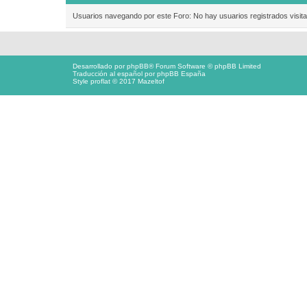
Usuarios navegando por este Foro: No hay usuarios registrados visita
Desarrollado por
phpBB
® Forum Software © phpBB Limited
Traducción al español por
phpBB España
Style proflat © 2017
Mazeltof