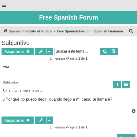
Free Spanish Forum
B
Spanish Institute of Puebla
Free Spanish Forum
Spanish Grammar
u
Subjuntivo
s
Buscar
Búsqueda 
Responder
c
1 mensaje •Página
1
de
1
a
Ana
r
Subjuntivo
M
Agosto 9, 2021, 9:43 am
e
n
¿Por qué no puedo decir "cuando llego a mi casa, te llamaré?
s
a
j
e
Responder
1 mensaje •Página
1
de
1