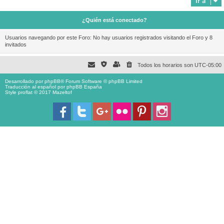
Ir a
¿Quién está conectado?
Usuarios navegando por este Foro: No hay usuarios registrados visitando el Foro y 8
invitados
Todos los horarios son
UTC-05:00
Desarrollado por
phpBB
® Forum Software © phpBB Limited
Traducción al español por
phpBB España
Style proflat © 2017
Mazeltof