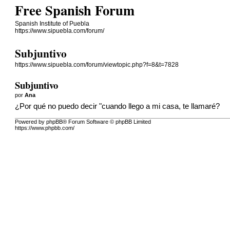
Free Spanish Forum
Spanish Institute of Puebla
https://www.sipuebla.com/forum/
Subjuntivo
https://www.sipuebla.com/forum/viewtopic.php?f=8&t=7828
Subjuntivo
por
Ana
¿Por qué no puedo decir "cuando llego a mi casa, te llamaré?
Powered by phpBB® Forum Software © phpBB Limited
https://www.phpbb.com/