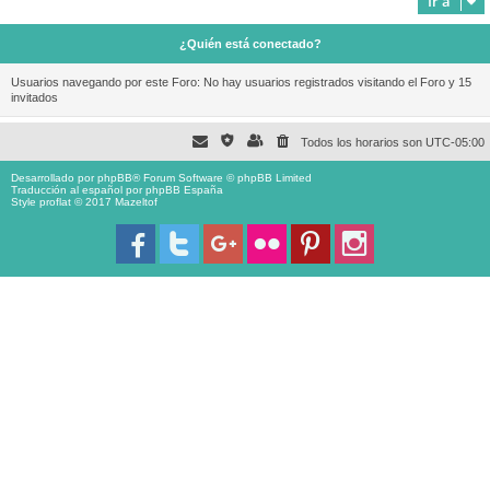
Ir a
¿Quién está conectado?
Usuarios navegando por este Foro: No hay usuarios registrados visitando el Foro y 15
invitados
Todos los horarios son
UTC-05:00
Desarrollado por
phpBB
® Forum Software © phpBB Limited
Traducción al español por
phpBB España
Style proflat © 2017
Mazeltof