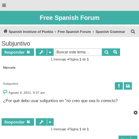
Free Spanish Forum
B
Spanish Institute of Puebla
Free Spanish Forum
Spanish Grammar
u
Subjuntivo
s
Buscar
Búsqueda 
Responder
c
1 mensaje •Página
1
de
1
a
Manuela
r
Subjuntivo
M
Agosto 9, 2021, 9:37 am
e
n
¿Por qué debo usar subjuntivo en "no creo que sea lo correcto?
s
a
j
e
Responder
1 mensaje •Página
1
de
1