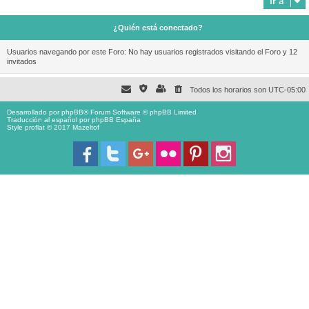
Ir a
¿Quién está conectado?
Usuarios navegando por este Foro: No hay usuarios registrados visitando el Foro y 12
invitados
Todos los horarios son
UTC-05:00
Desarrollado por
phpBB
® Forum Software © phpBB Limited
Traducción al español por
phpBB España
Style proflat © 2017
Mazeltof