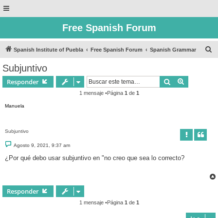
Free Spanish Forum
B
Spanish Institute of Puebla
Free Spanish Forum
Spanish Grammar
u
Subjuntivo
s
Buscar
Búsqueda 
Responder
c
1 mensaje •Página
1
de
1
a
Manuela
r
Subjuntivo
M
Agosto 9, 2021, 9:37 am
e
n
¿Por qué debo usar subjuntivo en "no creo que sea lo correcto?
s
a
j
e
Responder
1 mensaje •Página
1
de
1