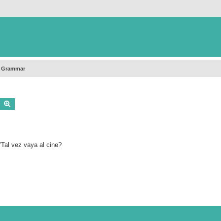
h Grammar
Buscar
Búsqueda avanzada
"Tal vez vaya al cine?