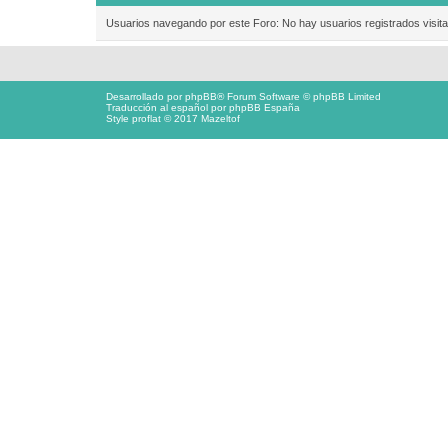
Usuarios navegando por este Foro: No hay usuarios registrados visita
Desarrollado por
phpBB
® Forum Software © phpBB Limited
Traducción al español por
phpBB España
Style proflat © 2017
Mazeltof