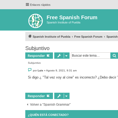
Enlaces rápidos
Free Spanish Forum
Spanish Institute of Puebla
Spanish Institute of Puebla
Free Spanish Forum
Spanis
Subjuntivo
Responder
Subjuntivo
M
por
Luis
»
Agosto 9, 2021, 9:31 am
e
n
Si digo ¿ "Tal vez voy al cine" es incorrecto? ¿Debo decir 
s
a
j
e
Responder
Volver a “Spanish Grammar”
¿QUIÉN ESTÁ CONECTADO?