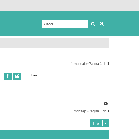
Buscar
Búsqueda avanza
1 mensaje •Página
1
de
1
Luis
A
r
1 mensaje •Página
1
de
1
r
i
b
Ir a
a