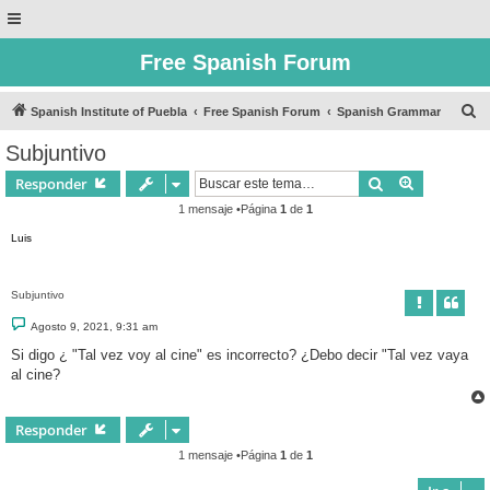
Free Spanish Forum
B
Spanish Institute of Puebla
Free Spanish Forum
Spanish Grammar
u
Subjuntivo
s
Buscar
Búsqueda 
Responder
c
1 mensaje •Página
1
de
1
a
Luis
r
Subjuntivo
M
Agosto 9, 2021, 9:31 am
e
n
Si digo ¿ "Tal vez voy al cine" es incorrecto? ¿Debo decir "Tal vez vaya
s
al cine?
a
j
e
Responder
1 mensaje •Página
1
de
1