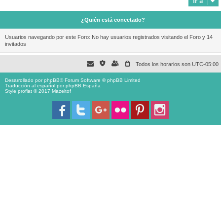
Ir a
¿Quién está conectado?
Usuarios navegando por este Foro: No hay usuarios registrados visitando el Foro y 14
invitados
Todos los horarios son
UTC-05:00
Desarrollado por
phpBB
® Forum Software © phpBB Limited
Traducción al español por
phpBB España
Style proflat © 2017
Mazeltof