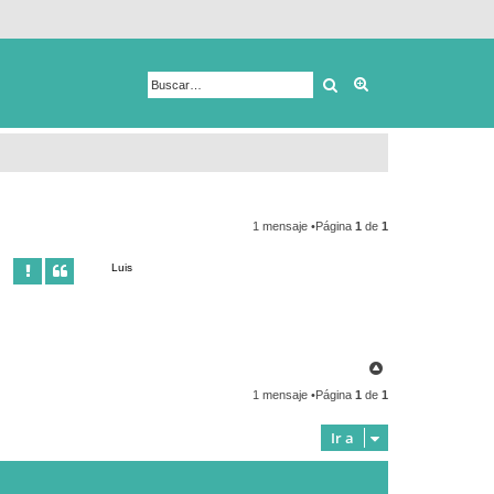
Buscar
Búsqueda avanza
1 mensaje •Página
1
de
1
Luis
A
r
1 mensaje •Página
1
de
1
r
i
b
Ir a
a