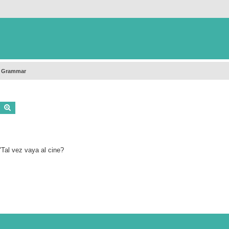
h Grammar
Buscar
Búsqueda avanzada
"Tal vez vaya al cine?