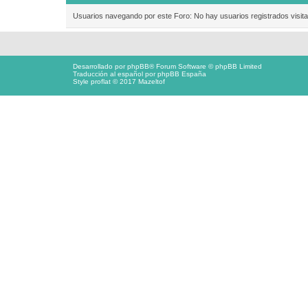
Usuarios navegando por este Foro: No hay usuarios registrados visita
Desarrollado por
phpBB
® Forum Software © phpBB Limited
Traducción al español por
phpBB España
Style proflat © 2017
Mazeltof