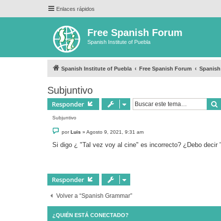
Enlaces rápidos
Free Spanish Forum
Spanish Institute of Puebla
Spanish Institute of Puebla
Free Spanish Forum
Spanis
Subjuntivo
Responder
Subjuntivo
M
por
Luis
»
Agosto 9, 2021, 9:31 am
e
n
Si digo ¿ "Tal vez voy al cine" es incorrecto? ¿Debo decir 
s
a
j
e
Responder
Volver a “Spanish Grammar”
¿QUIÉN ESTÁ CONECTADO?