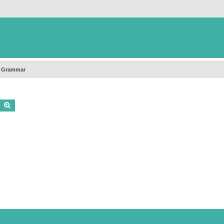
h Grammar
Buscar
Búsqueda avanzada