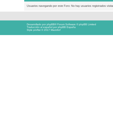
Usuarios navegando por este Foro: No hay usuarios registrados visita
Desarrollado por
phpBB
® Forum Software © phpBB Limited
Traducción al español por
phpBB España
Style proflat © 2017
Mazeltof