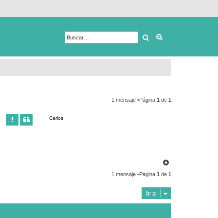
Buscar
Búsqueda avanza
1 mensaje •Página
1
de
1
Carlos
A
r
1 mensaje •Página
1
de
1
r
i
b
Ir a
a