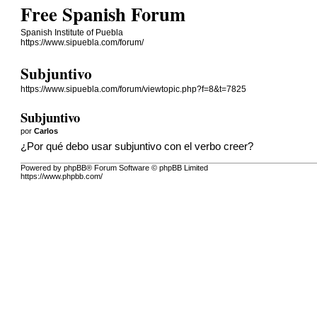
Free Spanish Forum
Spanish Institute of Puebla
https://www.sipuebla.com/forum/
Subjuntivo
https://www.sipuebla.com/forum/viewtopic.php?f=8&t=7825
Subjuntivo
por
Carlos
¿Por qué debo usar subjuntivo con el verbo creer?
Powered by phpBB® Forum Software © phpBB Limited
https://www.phpbb.com/