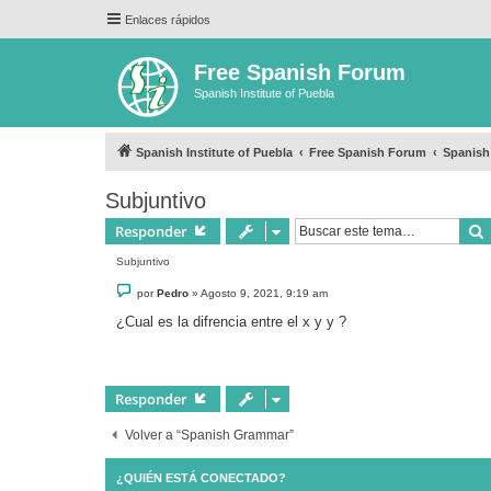
Enlaces rápidos
Free Spanish Forum
Spanish Institute of Puebla
Spanish Institute of Puebla
Free Spanish Forum
Spanis
Subjuntivo
Responder
Subjuntivo
M
por
Pedro
»
Agosto 9, 2021, 9:19 am
e
n
¿Cual es la difrencia entre el x y y ?
s
a
j
e
Responder
Volver a “Spanish Grammar”
¿QUIÉN ESTÁ CONECTADO?