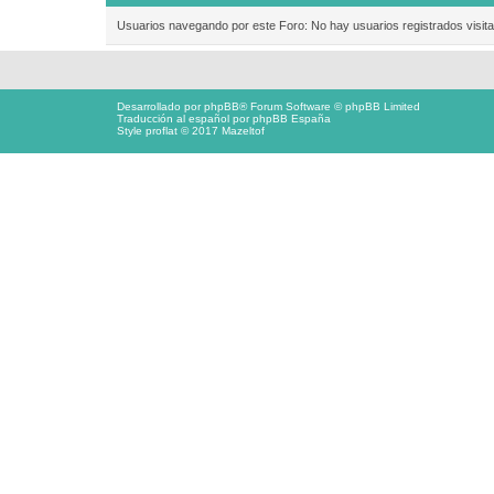
Usuarios navegando por este Foro: No hay usuarios registrados visita
Desarrollado por
phpBB
® Forum Software © phpBB Limited
Traducción al español por
phpBB España
Style proflat © 2017
Mazeltof