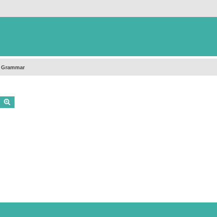
h Grammar
Buscar
Búsqueda avanzada