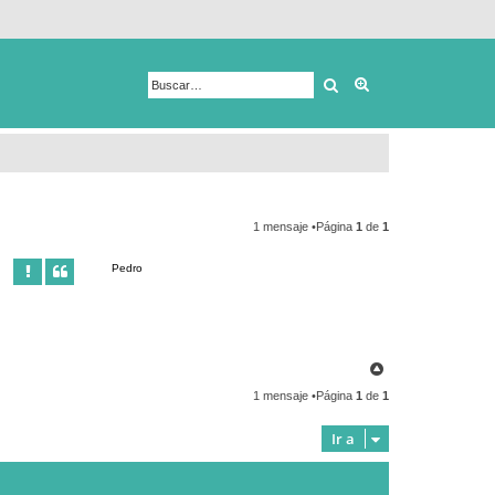
Buscar
Búsqueda avanza
1 mensaje •Página
1
de
1
Pedro
A
r
1 mensaje •Página
1
de
1
r
i
b
Ir a
a