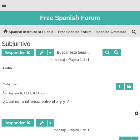
Free Spanish Forum
B
Spanish Institute of Puebla
Free Spanish Forum
Spanish Grammar
u
Subjuntivo
s
Buscar
Búsqueda 
Responder
c
1 mensaje •Página
1
de
1
a
Pedro
r
Subjuntivo
M
Agosto 9, 2021, 9:19 am
e
n
¿Cual es la difrencia entre el x y y ?
s
a
j
e
Responder
1 mensaje •Página
1
de
1