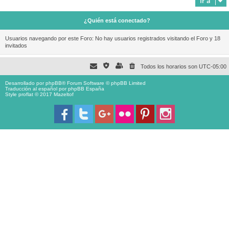
Ir a
¿Quién está conectado?
Usuarios navegando por este Foro: No hay usuarios registrados visitando el Foro y 18
invitados
Todos los horarios son
UTC-05:00
Desarrollado por
phpBB
® Forum Software © phpBB Limited
Traducción al español por
phpBB España
Style proflat © 2017
Mazeltof