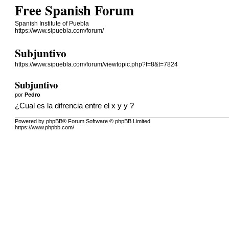
Free Spanish Forum
Spanish Institute of Puebla
https://www.sipuebla.com/forum/
Subjuntivo
https://www.sipuebla.com/forum/viewtopic.php?f=8&t=7824
Subjuntivo
por
Pedro
¿Cual es la difrencia entre el x y y ?
Powered by phpBB® Forum Software © phpBB Limited
https://www.phpbb.com/