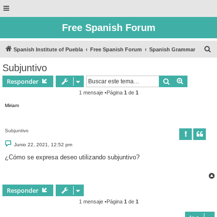
Free Spanish Forum
B
Spanish Institute of Puebla
Free Spanish Forum
Spanish Grammar
u
Subjuntivo
s
Buscar
Búsqueda 
Responder
c
1 mensaje •Página
1
de
1
a
Miriam
r
Subjuntivo
M
Junio 22, 2021, 12:52 pm
e
n
¿Cómo se expresa deseo utilizando subjuntivo?
s
a
j
e
Responder
1 mensaje •Página
1
de
1