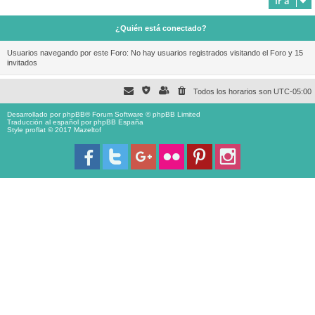
Ir a
¿Quién está conectado?
Usuarios navegando por este Foro: No hay usuarios registrados visitando el Foro y 15
invitados
Todos los horarios son
UTC-05:00
Desarrollado por
phpBB
® Forum Software © phpBB Limited
Traducción al español por
phpBB España
Style proflat © 2017
Mazeltof