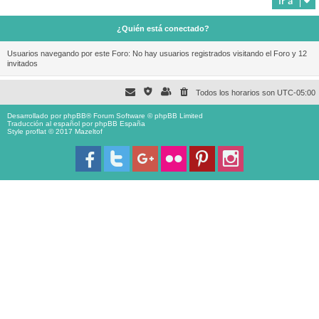
Ir a
¿Quién está conectado?
Usuarios navegando por este Foro: No hay usuarios registrados visitando el Foro y 12
invitados
Todos los horarios son
UTC-05:00
Desarrollado por
phpBB
® Forum Software © phpBB Limited
Traducción al español por
phpBB España
Style proflat © 2017
Mazeltof