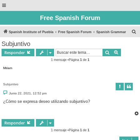
Free Spanish Forum
B
Spanish Institute of Puebla
Free Spanish Forum
Spanish Grammar
u
Subjuntivo
s
Buscar
Búsqueda 
Responder
c
1 mensaje •Página
1
de
1
a
Miriam
r
Subjuntivo
M
Junio 22, 2021, 12:52 pm
e
n
¿Cómo se expresa deseo utilizando subjuntivo?
s
a
j
e
Responder
1 mensaje •Página
1
de
1