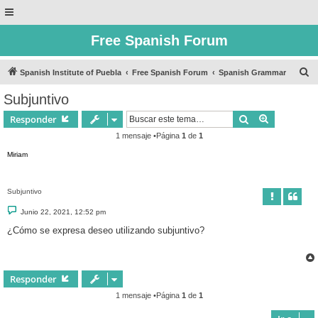
Free Spanish Forum
B
Spanish Institute of Puebla
Free Spanish Forum
Spanish Grammar
u
Subjuntivo
s
Buscar
Búsqueda 
Responder
c
1 mensaje •Página
1
de
1
a
Miriam
r
Subjuntivo
M
Junio 22, 2021, 12:52 pm
e
n
¿Cómo se expresa deseo utilizando subjuntivo?
s
a
j
e
Responder
1 mensaje •Página
1
de
1