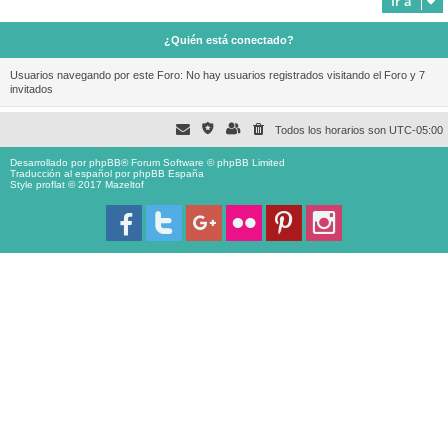
Ir a
¿Quién está conectado?
Usuarios navegando por este Foro: No hay usuarios registrados visitando el Foro y 7
invitados
Todos los horarios son
UTC-05:00
Desarrollado por
phpBB
® Forum Software © phpBB Limited
Traducción al español por
phpBB España
Style proflat © 2017
Mazeltof