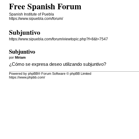
Free Spanish Forum
Spanish Institute of Puebla
https://www.sipuebla.com/forum/
Subjuntivo
https://www.sipuebla.com/forum/viewtopic.php?f=8&t=7547
Subjuntivo
por
Miriam
¿Cómo se expresa deseo utilizando subjuntivo?
Powered by phpBB® Forum Software © phpBB Limited
https://www.phpbb.com/