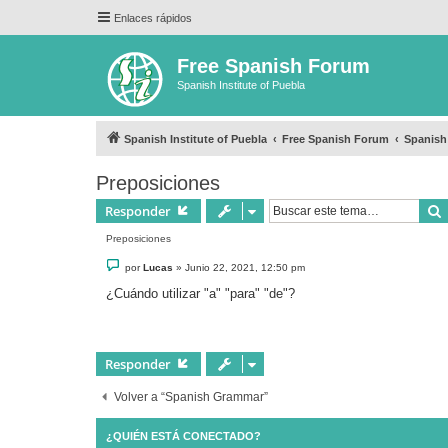
Enlaces rápidos
Free Spanish Forum
Spanish Institute of Puebla
Spanish Institute of Puebla
Free Spanish Forum
Spanis
Preposiciones
Responder
Preposiciones
M
por
Lucas
»
Junio 22, 2021, 12:50 pm
e
n
¿Cuándo utilizar "a" "para" "de"?
s
a
j
e
Responder
Volver a “Spanish Grammar”
¿QUIÉN ESTÁ CONECTADO?