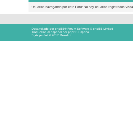
Usuarios navegando por este Foro: No hay usuarios registrados visita
Desarrollado por
phpBB
® Forum Software © phpBB Limited
Traducción al español por
phpBB España
Style proflat © 2017
Mazeltof