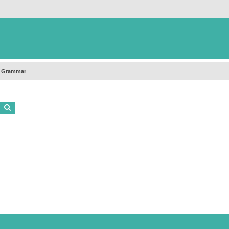
h Grammar
Buscar
Búsqueda avanzada