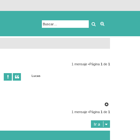
Buscar
Búsqueda avanza
1 mensaje •Página
1
de
1
Lucas
A
r
1 mensaje •Página
1
de
1
r
i
b
Ir a
a