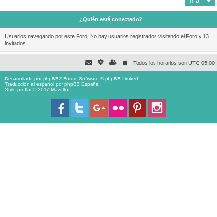
Ir a
¿Quién está conectado?
Usuarios navegando por este Foro: No hay usuarios registrados visitando el Foro y 13
invitados
Todos los horarios son
UTC-05:00
Desarrollado por
phpBB
® Forum Software © phpBB Limited
Traducción al español por
phpBB España
Style proflat © 2017
Mazeltof