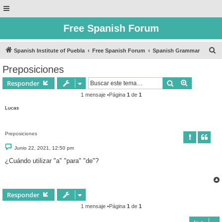
Free Spanish Forum
B
Spanish Institute of Puebla
Free Spanish Forum
Spanish Grammar
u
Preposiciones
s
Buscar
Búsqueda 
Responder
c
1 mensaje •Página
1
de
1
a
Lucas
r
Preposiciones
M
Junio 22, 2021, 12:50 pm
e
n
¿Cuándo utilizar "a" "para" "de"?
s
a
j
e
Responder
1 mensaje •Página
1
de
1