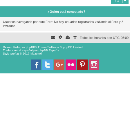
Ir a
¿Quién está conectado?
Usuarios navegando por este Foro: No hay usuarios registrados visitando el Foro y 8
invitados
Todos los horarios son
UTC-05:00
Desarrollado por
phpBB
® Forum Software © phpBB Limited
Traducción al español por
phpBB España
Style proflat © 2017
Mazeltof