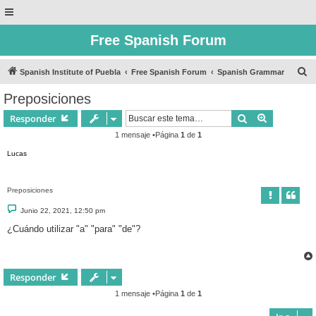
Free Spanish Forum
B
Spanish Institute of Puebla
Free Spanish Forum
Spanish Grammar
u
Preposiciones
s
Buscar
Búsqueda 
Responder
c
1 mensaje •Página
1
de
1
a
Lucas
r
Preposiciones
M
Junio 22, 2021, 12:50 pm
e
n
¿Cuándo utilizar "a" "para" "de"?
s
a
j
e
Responder
1 mensaje •Página
1
de
1