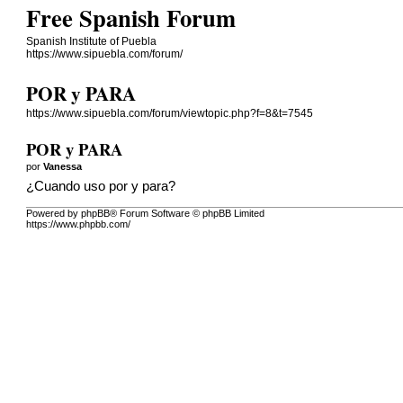
Free Spanish Forum
Spanish Institute of Puebla
https://www.sipuebla.com/forum/
POR y PARA
https://www.sipuebla.com/forum/viewtopic.php?f=8&t=7545
POR y PARA
por
Vanessa
¿Cuando uso por y para?
Powered by phpBB® Forum Software © phpBB Limited
https://www.phpbb.com/