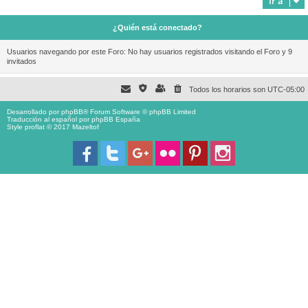
Ir a
¿Quién está conectado?
Usuarios navegando por este Foro: No hay usuarios registrados visitando el Foro y 9
invitados
Todos los horarios son
UTC-05:00
Desarrollado por
phpBB
® Forum Software © phpBB Limited
Traducción al español por
phpBB España
Style proflat © 2017
Mazeltof