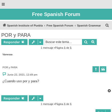
Free Spanish Forum
B
Spanish Institute of Puebla
Free Spanish Forum
Spanish Grammar
u
POR y PARA
s
Buscar
Búsqueda 
Responder
c
1 mensaje •Página
1
de
1
a
Vanessa
r
POR y PARA
M
Junio 22, 2021, 12:49 pm
e
n
¿Cuando uso por y para?
s
a
j
e
Responder
1 mensaje •Página
1
de
1