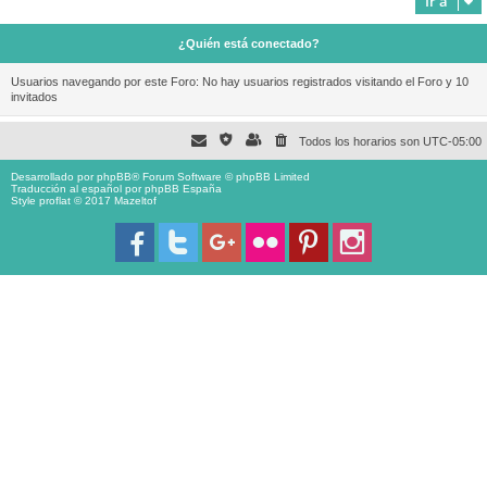
Ir a
¿Quién está conectado?
Usuarios navegando por este Foro: No hay usuarios registrados visitando el Foro y 10
invitados
Todos los horarios son
UTC-05:00
Desarrollado por
phpBB
® Forum Software © phpBB Limited
Traducción al español por
phpBB España
Style proflat © 2017
Mazeltof