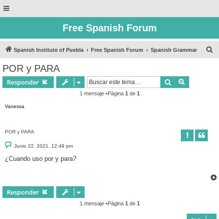
Free Spanish Forum
B
Spanish Institute of Puebla
Free Spanish Forum
Spanish Grammar
u
POR y PARA
s
Buscar
Búsqueda 
Responder
c
1 mensaje •Página
1
de
1
a
Vanessa
r
POR y PARA
M
Junio 22, 2021, 12:49 pm
e
n
¿Cuando uso por y para?
s
a
j
e
Responder
1 mensaje •Página
1
de
1