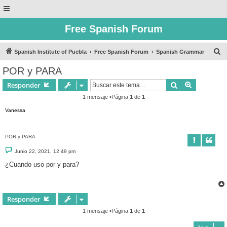
Free Spanish Forum
B
Spanish Institute of Puebla
Free Spanish Forum
Spanish Grammar
u
POR y PARA
s
Buscar
Búsqueda 
Responder
c
1 mensaje •Página
1
de
1
a
Vanessa
r
POR y PARA
M
Junio 22, 2021, 12:49 pm
e
n
¿Cuando uso por y para?
s
a
j
e
Responder
1 mensaje •Página
1
de
1