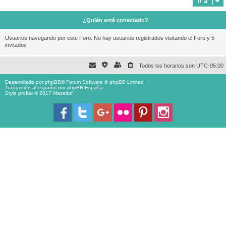
Ir a
¿Quién está conectado?
Usuarios navegando por este Foro: No hay usuarios registrados visitando el Foro y 5
invitados
Todos los horarios son
UTC-05:00
Desarrollado por
phpBB
® Forum Software © phpBB Limited
Traducción al español por
phpBB España
Style proflat © 2017
Mazeltof