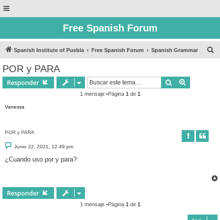
Free Spanish Forum
B
Spanish Institute of Puebla
Free Spanish Forum
Spanish Grammar
u
POR y PARA
s
Buscar
Búsqueda 
Responder
c
1 mensaje •Página
1
de
1
a
Vanessa
r
POR y PARA
M
Junio 22, 2021, 12:49 pm
e
n
¿Cuando uso por y para?
s
a
j
e
Responder
1 mensaje •Página
1
de
1