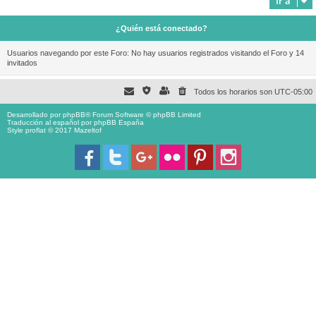
Ir a
¿Quién está conectado?
Usuarios navegando por este Foro: No hay usuarios registrados visitando el Foro y 14
invitados
Todos los horarios son
UTC-05:00
Desarrollado por
phpBB
® Forum Software © phpBB Limited
Traducción al español por
phpBB España
Style proflat © 2017
Mazeltof