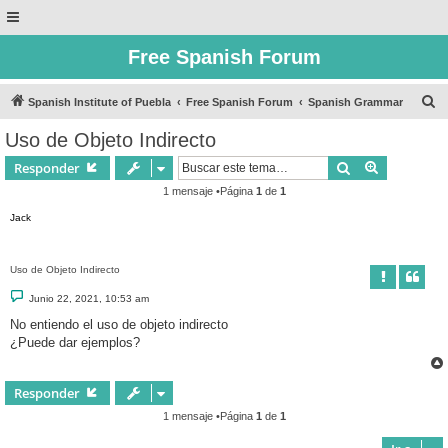
Free Spanish Forum
B
Spanish Institute of Puebla
Free Spanish Forum
Spanish Grammar
u
Uso de Objeto Indirecto
s
Buscar
Búsqueda 
Responder
c
1 mensaje •Página
1
de
1
a
Jack
r
Uso de Objeto Indirecto
M
Junio 22, 2021, 10:53 am
e
n
No entiendo el uso de objeto indirecto
s
¿Puede dar ejemplos?
a
j
e
Responder
1 mensaje •Página
1
de
1