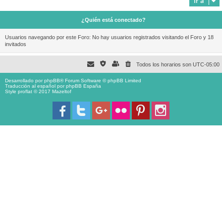
Ir a
¿Quién está conectado?
Usuarios navegando por este Foro: No hay usuarios registrados visitando el Foro y 18
invitados
Todos los horarios son
UTC-05:00
Desarrollado por
phpBB
® Forum Software © phpBB Limited
Traducción al español por
phpBB España
Style proflat © 2017
Mazeltof