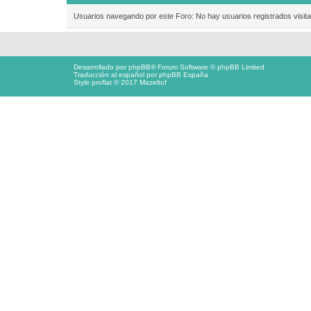
Usuarios navegando por este Foro: No hay usuarios registrados visita
Desarrollado por
phpBB
® Forum Software © phpBB Limited
Traducción al español por
phpBB España
Style proflat © 2017
Mazeltof