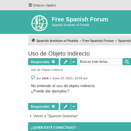
Enlaces rápidos
Free Spanish Forum
Spanish Institute of Puebla
Spanish Institute of Puebla
Free Spanish Forum
Spanis
Uso de Objeto Indirecto
Responder
Uso de Objeto Indirecto
M
por
Jack
»
Junio 22, 2021, 10:53 am
e
n
No entiendo el uso de objeto indirecto
s
¿Puede dar ejemplos?
a
j
e
Responder
Volver a “Spanish Grammar”
¿QUIÉN ESTÁ CONECTADO?