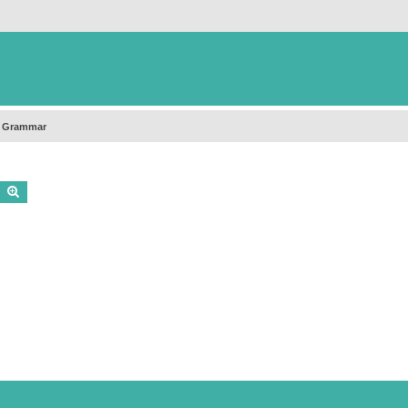
h Grammar
Buscar
Búsqueda avanzada