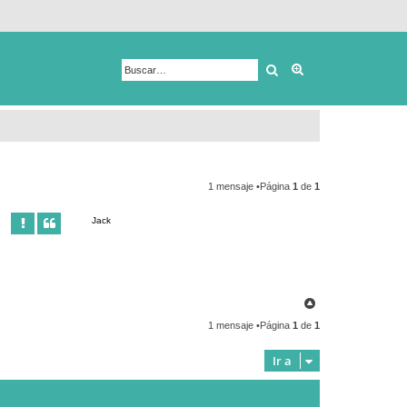
Buscar
Búsqueda avanza
1 mensaje •Página
1
de
1
Jack
A
r
1 mensaje •Página
1
de
1
r
i
b
Ir a
a