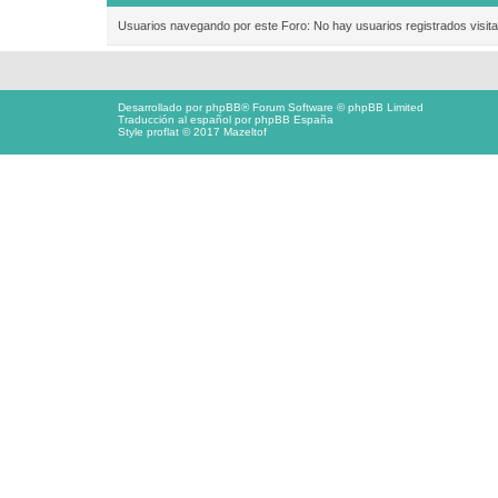
Usuarios navegando por este Foro: No hay usuarios registrados visita
Desarrollado por
phpBB
® Forum Software © phpBB Limited
Traducción al español por
phpBB España
Style proflat © 2017
Mazeltof